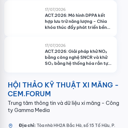
17/07/2026
ACT.2026: Mô hình DPPA kết
hợp lưu trữ năng lượng - Chìa
khóa thúc đẩy phát triển bền
vững cho ngành xi măng
17/07/2026
ACT.2026: Giải pháp khử NOₓ
bằng công nghệ SNCR và khử
SO₂ bằng hệ thống hóa rắn tự
tuần hoàn cho nhà máy xi
măng
HỘI THẢO KỸ THUẬT XI MĂNG -
CEM.FORUM
Trung tâm thông tin và dữ liệu xi măng - Công
ty Gamma Media
Địa chỉ:
Tòa nhà HH2A Bắc Hà, số 15 Tố Hữu, P.